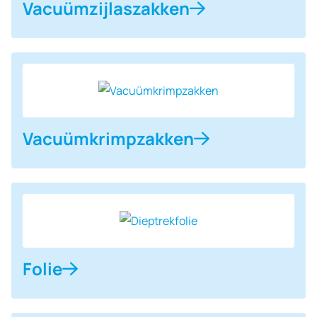
Vacuüm­zijlaszakken
Vacuüm­krimpzakken
Folie