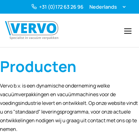
Ga
+31 (0)172 63 26 96
naar
de
inhoud
Menu
Producten
Vervo b.v. is een dynamische onderneming welke
vacuümverpakkingen en vacuümmachines voor de
voedingsindustrie levert en ontwikkelt. Op onze website vindt
u ons "standaard" leveringsprogramma, voor onze actuele
ontwikkelingen nodigen wij u graag uit contact met ons op te
nemen.