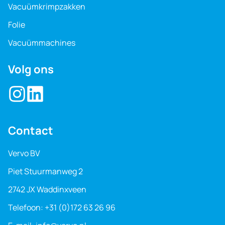
Vacuüm­krimpzakken
Folie
Vacuüm­machines
Volg ons
Contact
Vervo BV
Piet Stuurmanweg 2
2742 JX Waddinxveen
Telefoon:
+31 (0)172 63 26 96